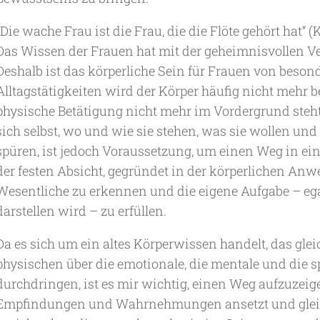
„Die wache Frau ist die Frau, die die Flöte gehört hat“ (
Das Wissen der Frauen hat mit der geheimnisvollen Ve
Deshalb ist das körperliche Sein für Frauen von beson
Alltagstätigkeiten wird der Körper häufig nicht meh
physische Betätigung nicht mehr im Vordergrund steht.
sich selbst, wo und wie sie stehen, was sie wollen und
spüren, ist jedoch Voraussetzung, um einen Weg in ei
der festen Absicht, gegründet in der körperlichen Anwe
Wesentliche zu erkennen und die eigene Aufgabe – egal
darstellen wird – zu erfüllen.
Da es sich um ein altes Körperwissen handelt, das gle
physischen über die emotionale, die mentale und die sp
durchdringen, ist es mir wichtig, einen Weg aufzuzeige
Empfindungen und Wahrnehmungen ansetzt und gleich