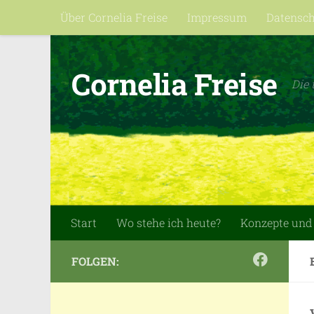
Über Cornelia Freise
Impressum
Datensc
Zum Inhalt springen
Cornelia Freise
Die 
Start
Wo stehe ich heute?
Konzepte und
FOLGEN: