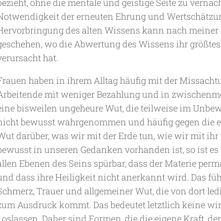
bezieht, ohne die mentale und geistige Seite zu vernac
Notwendigkeit der erneuten Ehrung und Wertschätzun
Hervorbringung des alten Wissens kann nach meiner 
geschehen, wo die Abwertung des Wissens ihr größte
verursacht hat.
Frauen haben in ihrem Alltag häufig mit der Missachtun
Arbeitende mit weniger Bezahlung und in zwischenme
eine bisweilen ungeheure Wut, die teilweise im Unbewu
nicht bewusst wahrgenommen und häufig gegen die eige
Wut darüber, was wir mit der Erde tun, wie wir mit i
bewusst in unseren Gedanken vorhanden ist, so ist es
allen Ebenen des Seins spürbar, dass der Materie per
und dass ihre Heiligkeit nicht anerkannt wird. Das fü
Schmerz, Trauer und allgemeiner Wut, die von dort led
zum Ausdruck kommt. Das bedeutet letztlich keine wi
Loslassen. Daher sind Formen, die die eigene Kraft, d