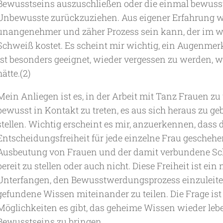
Bewusstseins auszuschließen oder die einmal bewuss
Unbewusste zurückzuziehen. Aus eigener Erfahrung wei
unangenehmer und zäher Prozess sein kann, der im w
Schweiß kostet. Es scheint mir wichtig, ein Augenmer
ist besonders geeignet, wieder vergessen zu werden, 
hätte.(2)
Mein Anliegen ist es, in der Arbeit mit Tanz Frauen z
bewusst in Kontakt zu treten, es aus sich heraus zu g
stellen. Wichtig erscheint es mir, anzuerkennen, dass 
Entscheidungsfreiheit für jede einzelne Frau geschehe
Ausbeutung von Frauen und der damit verbundene Sch
bereit zu stellen oder auch nicht. Diese Freiheit ist ei
Unterfangen, den Bewusstwerdungsprozess einzuleite
gefundene Wissen miteinander zu teilen. Die Frage ist
Möglichkeiten es gibt, das geheime Wissen wieder le
Bewusstseins zu bringen.