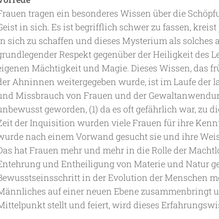
Frauen tragen ein besonderes Wissen über die Schöpf
Geist in sich. Es ist begrifflich schwer zu fassen, krei
in sich zu schaffen und dieses Mysterium als solches 
grundlegender Respekt gegenüber der Heiligkeit des 
eigenen Mächtigkeit und Magie. Dieses Wissen, das frü
der Ahninnen weitergegeben wurde, ist im Laufe der 
und Missbrauch von Frauen und der Gewaltanwendu
unbewusst geworden, (1) da es oft gefährlich war, zu 
Zeit der Inquisition wurden viele Frauen für ihre Kennt
wurde nach einem Vorwand gesucht sie und ihre Weis
Das hat Frauen mehr und mehr in die Rolle der Machtlo
Entehrung und Entheiligung von Materie und Natur g
Bewusstseinsschritt in der Evolution der Menschen m
Männliches auf einer neuen Ebene zusammenbringt un
Mittelpunkt stellt und feiert, wird dieses Erfahrungsw