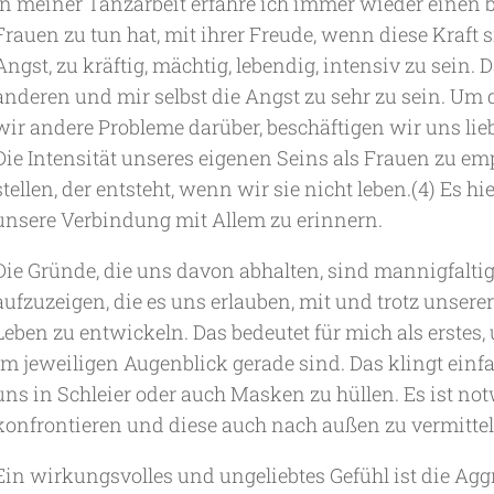
In meiner Tanzarbeit erfahre ich immer wieder einen b
Frauen zu tun hat, mit ihrer Freude, wenn diese Kraft s
Angst, zu kräftig, mächtig, lebendig, intensiv zu sein.
anderen und mir selbst die Angst zu sehr zu sein. U
wir andere Probleme darüber, beschäftigen wir uns lieb
Die Intensität unseres eigenen Seins als Frauen zu e
stellen, der entsteht, wenn wir sie nicht leben.(4) Es
unsere Verbindung mit Allem zu erinnern.
Die Gründe, die uns davon abhalten, sind mannigfaltig
aufzuzeigen, die es uns erlauben, mit und trotz unser
Leben zu entwickeln. Das bedeutet für mich als erstes, 
im jeweiligen Augenblick gerade sind. Das klingt einfac
uns in Schleier oder auch Masken zu hüllen. Es ist no
konfrontieren und diese auch nach außen zu vermittel
Ein wirkungsvolles und ungeliebtes Gefühl ist die Agg