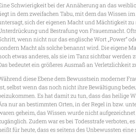
Eine Schwierigkeit bei der Annäherung an das weiblich
liegt in dem zweifachen Tabu, mit dem das Wissen im 
untersagt, sich der eigenen Macht und Mächtigkeit zu 
Unterdrückung und Bestrafung von Frauenmacht. Oftm
Schritt, wenn nicht nur das englische Wort „Power“ ode
sondern Macht als solche benannt wird. Die eigene Ma
noch etwas anderes, als sie im Tanz sichtbar werden 
Das bedeutet ein größeres Ausmaß an Verletzlichkeit z
Während diese Ebene dem Bewusstsein moderner Frau
ist, selbst wenn das noch nicht ihre Bewältigung bede
beizukommen. Es hat damit zu tun, dass das heilige W
Ära nur an bestimmten Orten, in der Regel in bzw. unte
waren geheim, das Wissen wurde nicht aufgezeichnet 
zugänglich. Zudem war es bei Todesstrafe verboten, e
heißt für heute, dass es seitens des Unbewussten eine 