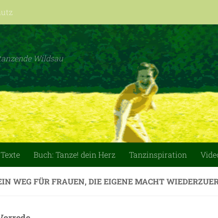
hutz
tanzende Wildsau
 Texte
Buch: Tanze! dein Herz
Tanzinspiration
Vide
EIN WEG FÜR FRAUEN, DIE EIGENE MACHT WIEDERZU
Vorrede