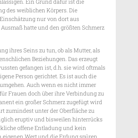
hlässigen. Ein Grund dafür ist die
g des weiblichen Körpers. Die
Einschätzung nur von dort aus
s Ausmaß hatte und den größten Schmerz
g ihres Seins zu tun, ob als Mutter, als
nschlichen Beziehungen. Das erzeugt
ssten gefangen ist, d.h. sie wird oftmals
ne Person gerichtet. Es ist auch die
hr umgehen. Auch wenn es nicht immer
 für Frauen doch über ihre Verbindung zu
manent ein großer Schmerz zugefügt wird
hrt zumindest unter der Oberfläche zu
iglich eruptiv und bisweilen hinterrücks
rkliche offene Entladung und kein
en eigenen Wert und die Erdung spüren