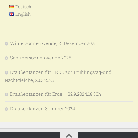
Deutsch
English
Wintersonnenwende, 21.Dezember 2025
Sommersonnenwende 2025
Draußentanzen für ERDE zur Frühlingstag-und
Nachtgleiche, 20.3.2025
Draußentanzen für Erde – 22.9.2024,18.30h
Draußentanzen Sommer 2024