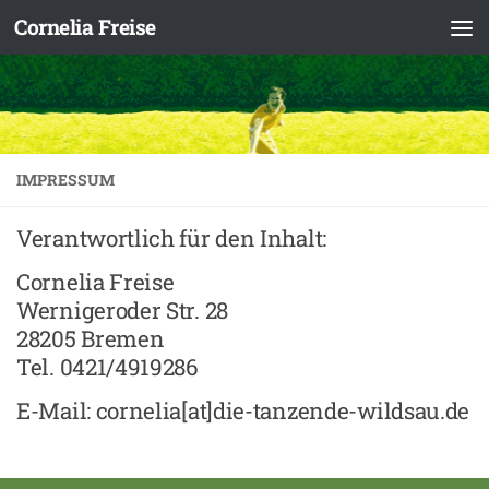
Cornelia Freise
Zum Inhalt springen
IMPRESSUM
Verantwortlich für den Inhalt:
Cornelia Freise
Wernigeroder Str. 28
28205 Bremen
Tel. 0421/4919286
E-Mail: cornelia[at]die-tanzende-wildsau.de